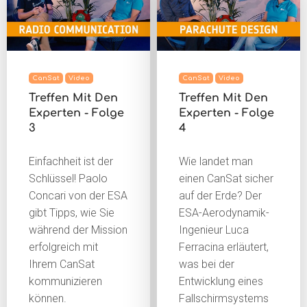
CanSat
Video
CanSat
Video
Treffen Mit Den
Treffen Mit Den
Experten - Folge
Experten - Folge
3
4
Einfachheit ist der
Wie landet man
Schlüssel! Paolo
einen CanSat sicher
Concari von der ESA
auf der Erde? Der
gibt Tipps, wie Sie
ESA-Aerodynamik-
während der Mission
Ingenieur Luca
erfolgreich mit
Ferracina erläutert,
Ihrem CanSat
was bei der
kommunizieren
Entwicklung eines
können.
Fallschirmsystems