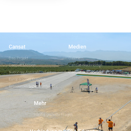
Cansat
Medien
Das Projekt
Galerie
CanSat-Mission
CanSat-Nachrichten
Nationale Auswahlverfahren
CanSat auf Facebook
Europäisches Ereignis
Ressourcen für den Unterricht
Mehr
Häufig gestellte Fragen